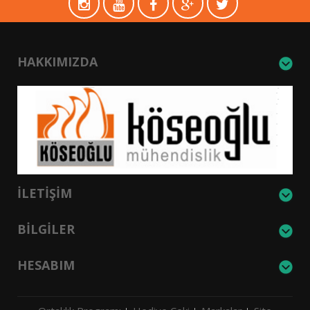
HAKKIMIZDA
İLETIŞIM
BILGILER
HESABIM