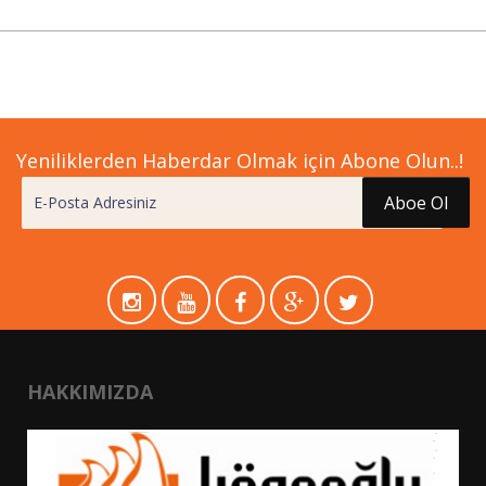
Yeniliklerden Haberdar Olmak için Abone Olun..!
Aboe Ol
HAKKIMIZDA